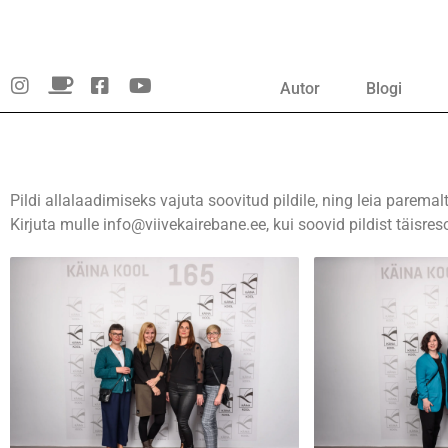
Skip
to
content
Autor
Blogi
Pildi allalaadimiseks vajuta soovitud pildile, ning leia parem
Kirjuta mulle info@viivekairebane.ee, kui soovid pildist täisr