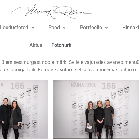
Loodusfotod
Pood
Portfoolio
Hinnaki
Aktus
Fotonurk
alt ülemisest nurgast noole märk. Sellele vajutades avaneb menü
esolutsiooniga faili. Fotode kasutamisel sotsiaalmeedias palun m