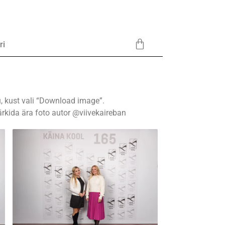
ri
ü, kust vali “Download image”.
ärkida ära foto autor @viivekaireban