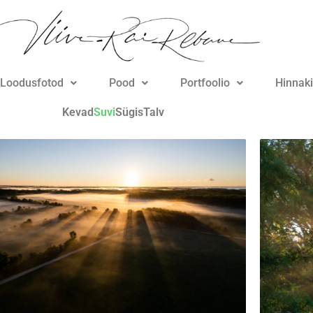
Loodusfotod
Pood
Portfoolio
Hinnaki
Kevad
Suvi
Sügis
Talv