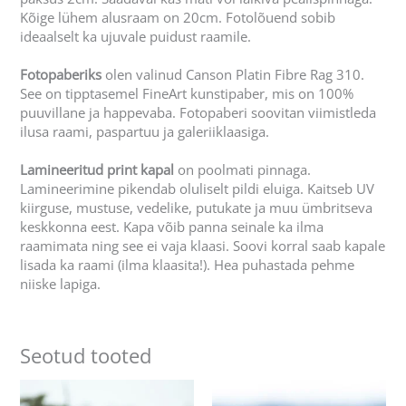
Kõige lühem alusraam on 20cm. Fotolõuend sobib
ideaalselt ka ujuvale puidust raamile.
Fotopaberiks
olen valinud Canson Platin Fibre Rag 310.
See on tipptasemel FineArt kunstipaber, mis on 100%
puuvillane ja happevaba. Fotopaberi soovitan viimistleda
ilusa raami, paspartuu ja galeriiklaasiga.
L
amineeritud print kapal
on poolmati pinnaga.
Lamineerimine pikendab oluliselt pildi eluiga. Kaitseb UV
kiirguse, mustuse, vedelike, putukate ja muu ümbritseva
keskkonna eest. Kapa võib panna seinale ka ilma
raamimata ning see ei vaja klaasi. Soovi korral saab kapale
lisada ka raami (ilma klaasita!). Hea puhastada pehme
niiske lapiga.
Seotud tooted
Hinnavahemik:
Hinnavahemik:
Sellel
Sellel
35,00 €
35,00 €