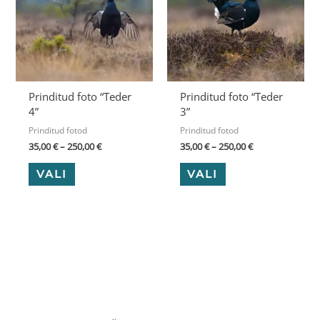
varianti.
varianti.
Valikuid
Valikuid
saab
saab
teha
teha
tootelehel.
tootelehel.
Prinditud foto “Teder
Prinditud foto “Teder
4”
3”
Prinditud fotod
Prinditud fotod
35,00
€
–
250,00
€
35,00
€
–
250,00
€
VALI
VALI