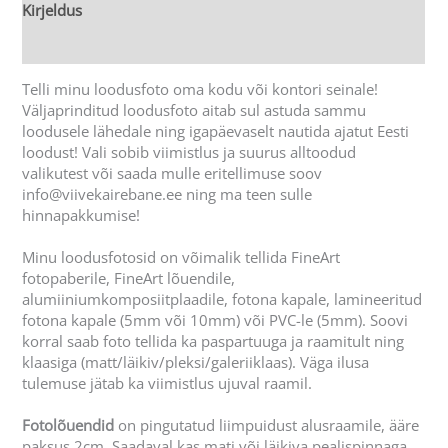
Kirjeldus
Lisainfo
Telli minu loodusfoto oma kodu või kontori seinale!
Väljaprinditud loodusfoto aitab sul astuda sammu
loodusele lähedale ning igapäevaselt nautida ajatut Eesti
loodust! Vali sobib viimistlus ja suurus alltoodud
valikutest või saada mulle eritellimuse soov
info@viivekairebane.ee ning ma teen sulle
hinnapakkumise!
Minu loodusfotosid on võimalik tellida FineArt
fotopaberile, FineArt lõuendile,
alumiiniumkomposiitplaadile, fotona kapale, lamineeritud
fotona kapale (5mm või 10mm) või PVC-le (5mm). Soovi
korral saab foto tellida ka paspartuuga ja raamitult ning
klaasiga (matt/läikiv/pleksi/galeriiklaas). Väga ilusa
tulemuse jätab ka viimistlus ujuval raamil.
Fotolõuendid
on pingutatud liimpuidust alusraamile, ääre
paksus 2cm. Saadaval kas mati või läikiva pealispinnaga.