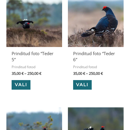
tootel
tootel
kuni
kuni
on
on
250,00 €
250,00 €
mitu
mitu
varianti.
varianti.
Valikuid
Valikuid
saab
saab
teha
teha
tootelehel.
tootelehel.
Prinditud foto “Teder
Prinditud foto “Teder
5”
6”
Prinditud fotod
Prinditud fotod
35,00
€
–
250,00
€
35,00
€
–
250,00
€
VALI
VALI
Hinnavahemik:
Hinnavahemik:
Sellel
Sellel
35,00 €
35,00 €
tootel
tootel
kuni
kuni
on
on
250,00 €
250,00 €
mitu
mitu