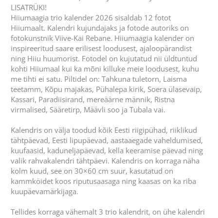
LISATRÜKI!
Hiiumaagia trio kalender 2026 sisaldab 12 fotot
Hiiumaalt. Kalendri kujundajaks ja fotode autoriks on
fotokunstnik Viive-Kai Rebane. Hiiumaagia kalender on
inspireeritud saare erilisest loodusest, ajaloopärandist
ning Hiiu huumorist. Fotodel on kujutatud nii üld
tuntud
kohti Hiiumaal kui ka mõni killuke meie loodusest, kuhu
me tihti ei satu.
Piltidel on: Tahkuna tuletorn, Laisma
teetamm, Kõpu majakas, Pühalepa kirik, Soera ülasevaip,
Kassari, Paradiisirand, mereäärne männik, Ristna
virmalised, Sääretirp, Määvli soo ja Tubala vai.
Kalendris on välja toodud kõik Eesti riigipühad, riiklikud
tähtpäevad, Eesti lipupäevad, aastaaegade vaheldumised,
kuufaasid, kaduneljapäevad, kella keeramise päevad ning
valik rahvakalendri tähtpäevi. Kalendris on korraga näha
kolm kuud, see on 30×60 cm suur, kasutatud on
kammköidet koos riputusaasaga ning kaasas on ka riba
kuupäevamärkijaga.
Tellides korraga vähemalt 3 trio kalendrit, on ühe kalendri