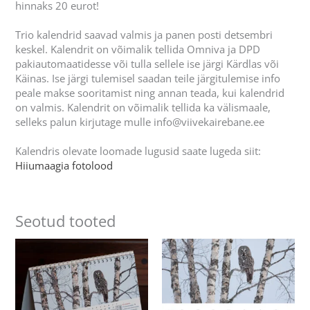
hinnaks 20 eurot!
Trio kalendrid saavad valmis ja panen posti detsembri
keskel. Kalendrit on võimalik tellida Omniva ja DPD
pakiautomaatidesse või tulla sellele ise järgi Kärdlas või
Käinas. Ise järgi tulemisel saadan teile järgitulemise info
peale makse sooritamist ning annan teada, kui kalendrid
on valmis. Kalendrit on võimalik tellida ka välismaale,
selleks palun kirjutage mulle info@viivekairebane.ee
Kalendris olevate loomade lugusid saate lugeda siit:
Hiiumaagia fotolood
Seotud tooted