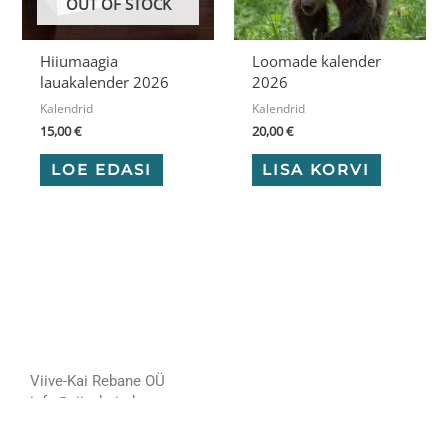
OUT OF STOCK
Hiiumaagia
Loomade kalender
lauakalender 2026
2026
Kalendrid
Kalendrid
15,00
€
20,00
€
LOE EDASI
LISA KORVI
Viive-Kai Rebane OÜ
info@viivekairebane.ee
Privaatsuspoliitika
Müügitingimused